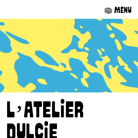
menu
l’atelier
dulcie