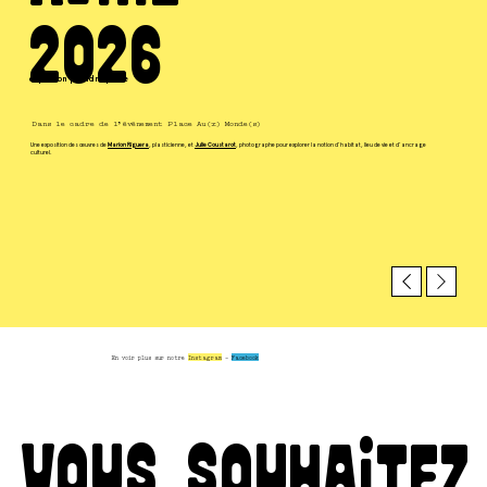
2026
exposition prendre place
Dans le cadre de l’événement Place Au(x) Monde(s)
Une exposition des œuvres de
Marion Riguera
, plasticienne, et
Julie Coustarot
, photographe pour explorer la notion d’habitat, lieu de vie et d’ancrage
culturel.
En voir plus sur notre
Instagram
-
Facebook
vous souhaitez