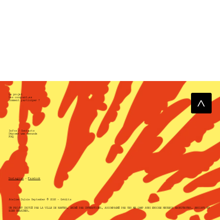
Le projet
Les occupant.es
Comment participer ?
Infos / Contact
s
Déposer une demande
FAQ
Instagram
-
Facebook
Atelier Dulcie September © 2026 -
Crédits
UN PROJET INITIÉ PAR
LA VILLE DE NANTES
, ANIMÉ PAR
INTERSTICES
, ACCOMPAGNÉ PAR
YES WE CAMP
AVEC
ENCORE HEUREUX ARCHITECTES
,
ANCOATS
ET
BIEN URBAINES
.